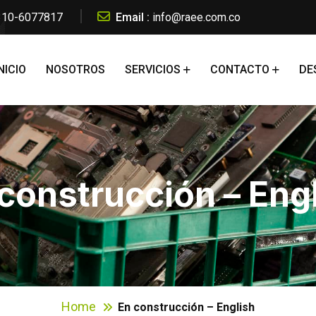
 310-6077817
Email :
info@raee.com.co
NICIO
NOSOTROS
SERVICIOS
CONTACTO
DE
construcción – Eng
Home
En construcción – English