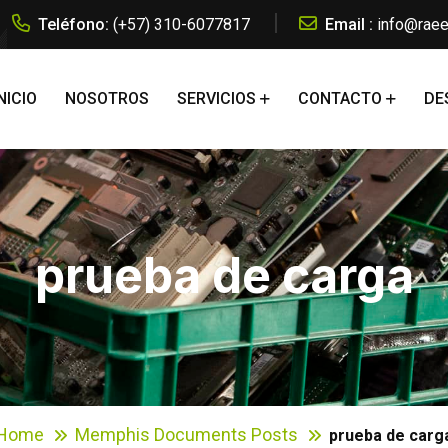
Teléfono:
(+57) 310-6077817
Email :
info@raee
NICIO
NOSOTROS
SERVICIOS
CONTACTO
DE
prueba de carga
Home
Memphis Documents Posts
prueba de carg